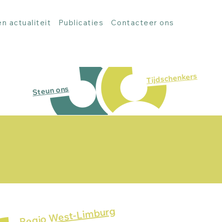
n actualiteit
Publicaties
Contacteer ons
Tijdschenkers
Steun ons
geren, hun gezin en context, die
 manieren ingezet worden
t gezin betrokken zijn.
Regio West-Limburg