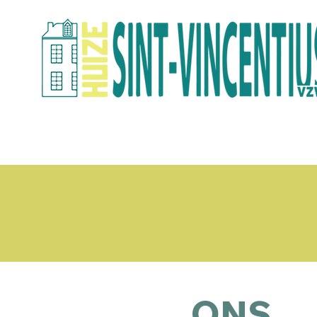
Vzw Huize Sint-Vincentius is een
zich in een complexe leefsituat
naargelang de noodzaak en naarg
ONS