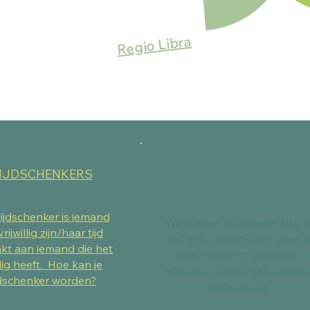
Regio Libra
SAMEN DOEN WE HET GOE
IJDSCHENKERS
STEUN EN PROJECTEN
ijdschenker is iemand
Wil je meer informatie, heb j
vrijwillig zijn/haar tijd
zelf een project-idee of wil j
kt aan iemand die het
één van onze projecten
ig heeft. Hoe kan je
steunen? Neem dan contac
jdschenker worden?
met ons op.