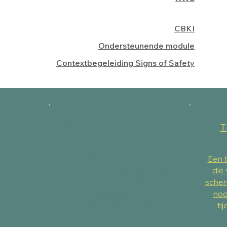
CBKI
Ondersteunende module
Contextbegeleiding Signs of Safety
NIEUWS & ACTUALITEIT
T
Blijf hier op de hoogte van
Een t
het laatste nieuws, updates
die 
en belangrijke
schen
ontwikkelingen. Kom
nod
regelmatig terug en mis niets.
ti