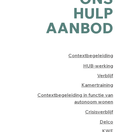
HULP
AANBOD
Contextbegeleiding
HUB-werking
Verblijf
Kamertraining
Contextbegeleiding in functie van
autonoom wonen
Crisisverblijf
Delco
KWE