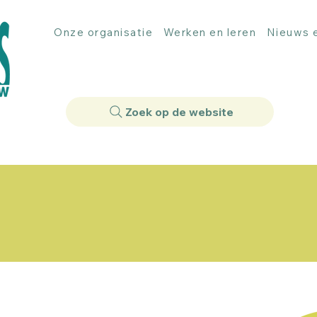
Onze organisatie
Werken en leren
Nieuws e
Zoek op de website
 organisatie die hulpverlening biedt aan kinderen, jon
ie bevinden. Deze hulpverlening kan op verschillende
elang de vraag van het gezin en de partijen die bij he