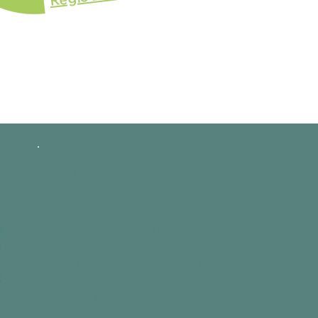
D!
TEAMWORK MAKES
THE DREAM WORK!
e
Wil je graag ons team
e
versterken? Neem dan zeker
een kijkje bij onze vacatures
t
en laat ons kennismaken met
jouw talent!