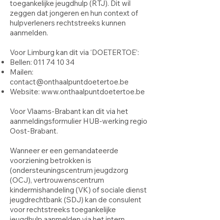
toegankelijke jeugdhulp (RTJ). Dit wil
zeggen dat jongeren en hun context of
hulpverleners rechtstreeks kunnen
aanmelden.
Voor Limburg kan dit via ‘DOETERTOE’:
Bellen:
011 74 10 34
Mailen:
contact@onthaalpuntdoetertoe.be
Website:
www.onthaalpuntdoetertoe.be
Voor Vlaams-Brabant kan dit via het
aanmeldingsformulier HUB-werking regio
Oost-Brabant.
Wanneer er een gemandateerde
voorziening betrokken is
(ondersteuningscentrum jeugdzorg
(OCJ), vertrouwenscentrum
kindermishandeling (VK) of sociale dienst
jeugdrechtbank (SDJ) kan de consulent
voor rechtstreeks toegankelijke
jeugdhulp aanmelden via het intern