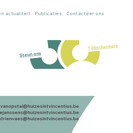
n actualiteit
Publicaties
Contacteer ons
Tijdschenkers
Steun ons
vanopstal@huizesintvincentius.be
liejanssens@huizesintvincentius.be
katrienvaes@huizesintvincentius.be