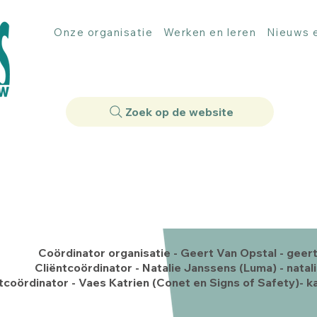
Onze organisatie
Werken en leren
Nieuws e
Zoek op de website
Coördinator organisatie - Geert Van Opstal -
geert
Cliëntcoördinator - Natalie Janssens (Luma) - nata
tcoördinator - Vaes Katrien (Conet en Signs of Safety)- 