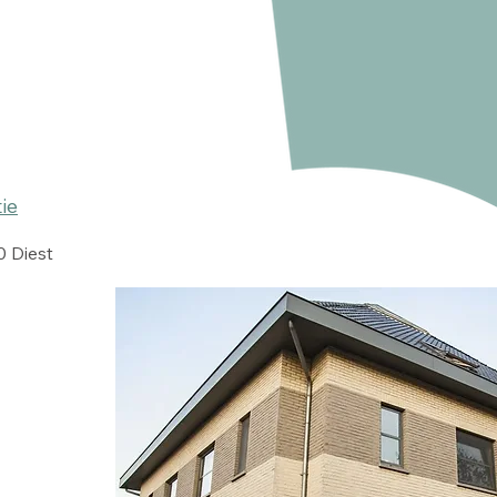
ie
 Diest