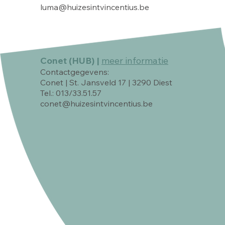
luma@huizesintvincentius.be
Conet (HUB) |
meer informatie
Contactgegevens:
Conet | St. Jansveld 17 | 3290 Diest
Tel.: 013/33.51.57
conet@huizesintvincentius.be