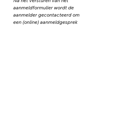
Na het versturen van het 
aanmeldformulier wordt de 
aanmelder gecontacteerd om 
een (online) aanmeldgesprek 
te plannen. Dit gesprek gaat 
door met het gezin en de 
aanmelder samen.
Kennisgeving dat deze 
aanmelding en alle informatie 
erin opgenomen, zijn 
doorgepraat met de jongere 
en het gezinKennisgeving voor 
jongere, gezin en aanmelder : 
deze aanmeldingsgegevens 
worden i.k.v. wachtbeheer 
binnen vzw Huize Sint-
Vincentius verwerkt en 
(gedurende bepaalde tijd) 
bijgehouden.