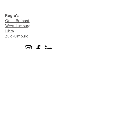
Regio's
Oost-Brabant
West-Limburg
Libra
Zuid-Limburg
VZW Huize Sint-Vincentius
Ons hulpaanbod
Leren en werken bij ons
Privacybeleid
Contact
VZW Huize Sint-Vincentius