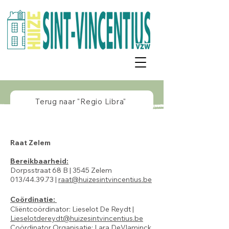
Terug naar "Regio Libra"
Raat Zelem
Bereikbaarheid:
Dorpsstraat 68 B | 3545 Zelem
013/44.39.73 |
raat@huizesintvincentius.be
Coördinatie:
Cliëntcoördinator: Lieselot De Reydt |
Lieselotdereydt@huizesintvincentius.be
Coördinator Organisatie: Lara DeVlaminck