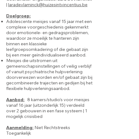
|
laradevlaminck@huizesintvincentius.be
Doelgroep:
Adolescente meisjes vanaf 15 jaar met een
complexe voorgeschiedenis gekenmerkt
door emotionele- en gedragsproblemen,
waardoor ze moeilijk te hanteren zijn
binnen een klassieke
leefgroepsomkadering of die gebaat zijn
bij een meer geïndividualiseerd aanbod.
Meisjes die uitstromen uit
gemeenschapsinstellingen of veilig verblijf
of vanuit psychiatrische hulpverlening
doorverwezen worden en/of gebaat zijn bij
gecombineerde trajecten en gedijen bij het
flexibele hulpverleningsaanbod.
Aanbod:
8 kamers/studio’s voor meisjes
vanaf 16 jaar (uitzonderlijk 15) verdeeld
over 2 gebouwen in een fase systeem | 1
mogelijk crisisbed
Aanmelding:
Niet Rechtstreeks
Toegankelijk