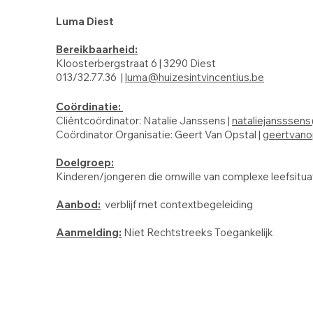
Luma Diest
Bereikbaarheid:
Kloosterbergstraat 6 | 3290 Diest
013/32.77.36 |
luma@huizesintvincentius.be
Coördinatie:
Cliëntcoördinator: Natalie Janssens |
na
taliejansssens
Coördinator Organisatie: Geert Van Opstal | g
eertvano
Doelgroep:
Kinderen/jongeren die omwille van complexe leefsituati
Aanbod:
verblijf met contextbegeleiding
Aanmelding:
Niet Rechtstreeks Toegankelijk